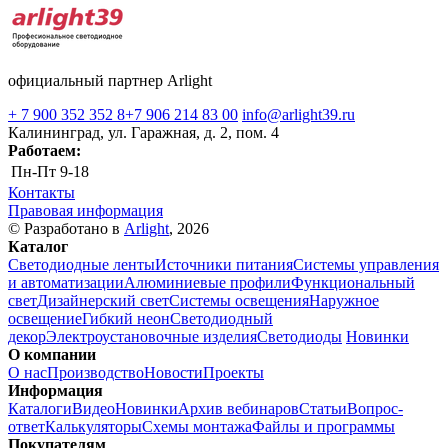
официальный партнер Arlight
+ 7 900 352 352 8
+7 906 214 83 00
info@arlight39.ru
Калининград, ул. Гаражная, д. 2, пом. 4
Работаем:
Пн-Пт
9-18
Контакты
Правовая информация
© Разработано в
Arlight
, 2026
Каталог
Светодиодные ленты
Источники питания
Системы управления
и автоматизации
Алюминиевые профили
Функциональный
свет
Дизайнерский свет
Системы освещения
Наружное
освещение
Гибкий неон
Светодиодный
декор
Электроустановочные изделия
Светодиоды
Новинки
О компании
О нас
Производство
Новости
Проекты
Информация
Каталоги
Видео
Новинки
Архив вебинаров
Статьи
Вопрос-
ответ
Калькуляторы
Схемы монтажа
Файлы и программы
Покупателям