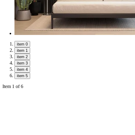
item 0
item 1
item 2
item 3
item 4
item 5
Item 1 of 6