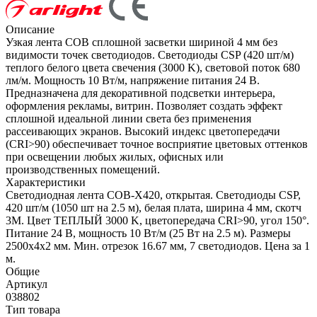
Описание
Узкая лента COB сплошной засветки шириной 4 мм без
видимости точек светодиодов. Светодиоды CSP (420 шт/м)
теплого белого цвета свечения (3000 K), световой поток 680
лм/м. Мощность 10 Вт/м, напряжение питания 24 В.
Предназначена для декоративной подсветки интерьера,
оформления рекламы, витрин. Позволяет создать эффект
сплошной идеальной линии света без применения
рассеивающих экранов. Высокий индекс цветопередачи
(CRI>90) обеспечивает точное восприятие цветовых оттенков
при освещении любых жилых, офисных или
производственных помещений.
Характеристики
Светодиодная лента COB-X420, открытая. Светодиоды CSP,
420 шт/м (1050 шт на 2.5 м), белая плата, ширина 4 мм, скотч
3M. Цвет ТЕПЛЫЙ 3000 K, цветопередача CRI>90, угол 150°.
Питание 24 В, мощность 10 Вт/м (25 Вт на 2.5 м). Размеры
2500x4x2 мм. Мин. отрезок 16.67 мм, 7 светодиодов. Цена за 1
м.
Общие
Артикул
038802
Тип товара