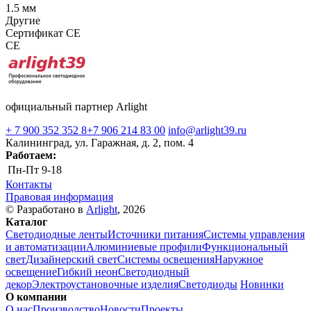
1.5 мм
Другие
Сертификат CE
CE
официальный партнер Arlight
+ 7 900 352 352 8
+7 906 214 83 00
info@arlight39.ru
Калининград, ул. Гаражная, д. 2, пом. 4
Работаем:
Пн-Пт
9-18
Контакты
Правовая информация
© Разработано в
Arlight
, 2026
Каталог
Светодиодные ленты
Источники питания
Системы управления
и автоматизации
Алюминиевые профили
Функциональный
свет
Дизайнерский свет
Системы освещения
Наружное
освещение
Гибкий неон
Светодиодный
декор
Электроустановочные изделия
Светодиоды
Новинки
О компании
О нас
Производство
Новости
Проекты