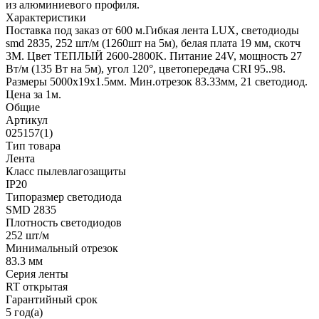
из алюминиевого профиля.
Характеристики
Поставка под заказ от 600 м.Гибкая лента LUX, светодиоды
smd 2835, 252 шт/м (1260шт на 5м), белая плата 19 мм, скотч
3М. Цвет ТЕПЛЫЙ 2600-2800K. Питание 24V, мощность 27
Вт/м (135 Вт на 5м), угол 120°, цветопередача CRI 95..98.
Размеры 5000х19x1.5мм. Мин.отрезок 83.33мм, 21 светодиод.
Цена за 1м.
Общие
Артикул
025157(1)
Тип товара
Лента
Класс пылевлагозащиты
IP20
Типоразмер светодиода
SMD 2835
Плотность светодиодов
252 шт/м
Минимальный отрезок
83.3 мм
Серия ленты
RT открытая
Гарантийный срок
5 год(а)