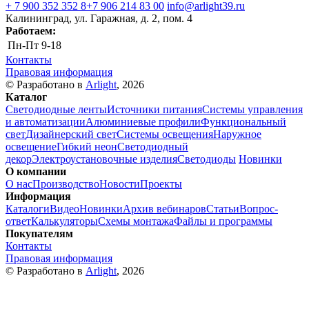
+ 7 900 352 352 8
+7 906 214 83 00
info@arlight39.ru
Калининград, ул. Гаражная, д. 2, пом. 4
Работаем:
Пн-Пт
9-18
Контакты
Правовая информация
© Разработано в
Arlight
, 2026
Каталог
Светодиодные ленты
Источники питания
Системы управления
и автоматизации
Алюминиевые профили
Функциональный
свет
Дизайнерский свет
Системы освещения
Наружное
освещение
Гибкий неон
Светодиодный
декор
Электроустановочные изделия
Светодиоды
Новинки
О компании
О нас
Производство
Новости
Проекты
Информация
Каталоги
Видео
Новинки
Архив вебинаров
Статьи
Вопрос-
ответ
Калькуляторы
Схемы монтажа
Файлы и программы
Покупателям
Контакты
Правовая информация
© Разработано в
Arlight
, 2026