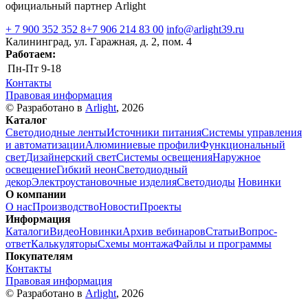
официальный партнер Arlight
+ 7 900 352 352 8
+7 906 214 83 00
info@arlight39.ru
Калининград, ул. Гаражная, д. 2, пом. 4
Работаем:
Пн-Пт
9-18
Контакты
Правовая информация
© Разработано в
Arlight
, 2026
Каталог
Светодиодные ленты
Источники питания
Системы управления
и автоматизации
Алюминиевые профили
Функциональный
свет
Дизайнерский свет
Системы освещения
Наружное
освещение
Гибкий неон
Светодиодный
декор
Электроустановочные изделия
Светодиоды
Новинки
О компании
О нас
Производство
Новости
Проекты
Информация
Каталоги
Видео
Новинки
Архив вебинаров
Статьи
Вопрос-
ответ
Калькуляторы
Схемы монтажа
Файлы и программы
Покупателям
Контакты
Правовая информация
© Разработано в
Arlight
, 2026