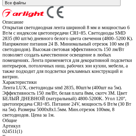
Все файлы
Описание
Открытая светодиодная лента шириной 8 мм и мощностью 6
Вт/м с индексом цветопередачи CRI>85. Светодиоды SMD
2835 (80 шт/м) дневного белого цвета свечения (4800–5200 К).
Напряжение питания 24 В. Минимальный отрезок 100 мм (8
светодиодов). Высокая световая эффективность 150 лм/Вт
позволяет создать качественное освещение в любых
помещениях. Лента применяется для декоративной подсветки
интерьеров, потолочных ниш, рабочих зон кухни, мебели, а
также подходит для подсветки рекламных конструкций и
витрин.
Характеристики
Лента LUX, светодиоды smd 2835, 80шт/м (400шт на 5м).
Эффективность 150 лм/Вт, белая плата 8мм, скотч 3М. Цвет
БЕЛЫЙ ДНЕВНОЙ (натуральный) 4800-5200K. Угол 120°,
цветопередача CRI>85. Питание 24V, мощность 6 Вт/м (30 Вт
на 5м). Размеры 5000х8х1.5мм. Мин.отрезок 100мм, 8
светодиодов. Цена за 1м.
Общие
Артикул
024511(1)