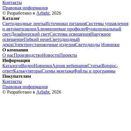
Контакты
Правовая информация
© Разработано в
Arlight
, 2026
Каталог
Светодиодные ленты
Источники питания
Системы управления
и автоматизации
Алюминиевые профили
Функциональный
свет
Дизайнерский свет
Системы освещения
Наружное
освещение
Гибкий неон
Светодиодный
декор
Электроустановочные изделия
Светодиоды
Новинки
О компании
О нас
Производство
Новости
Проекты
Информация
Каталоги
Видео
Новинки
Архив вебинаров
Статьи
Вопрос-
ответ
Калькуляторы
Схемы монтажа
Файлы и программы
Покупателям
Контакты
Правовая информация
© Разработано в
Arlight
, 2026