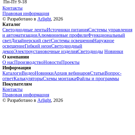
Пн-Пт
9-18
Контакты
Правовая информация
© Разработано в
Arlight
, 2026
Каталог
Светодиодные ленты
Источники питания
Системы управления
и автоматизации
Алюминиевые профили
Функциональный
свет
Дизайнерский свет
Системы освещения
Наружное
освещение
Гибкий неон
Светодиодный
декор
Электроустановочные изделия
Светодиоды
Новинки
О компании
О нас
Производство
Новости
Проекты
Информация
Каталоги
Видео
Новинки
Архив вебинаров
Статьи
Вопрос-
ответ
Калькуляторы
Схемы монтажа
Файлы и программы
Покупателям
Контакты
Правовая информация
© Разработано в
Arlight
, 2026