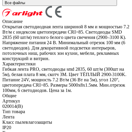
Все файлы
Описание
Открытая светодиодная лента шириной 8 мм и мощностью 7.2
Вт/м с индексом цветопередачи CRI>85. Светодиоды SMD
2835 (60 шт/м) теплого белого цвета свечения (2900–3100 К).
Напряжение питания 24 В. Минимальный отрезок 100 мм (6
светодиодов). Для декоративной подсветки интерьеров,
потолочных ниш, рабочих зон кухни, мебели, рекламных
конструкций и витрин.
Характеристики
Гибкая лента PRO, светодиоды smd 2835, 60 шт/м (300шт на
5м), белая плата 8 мм, скотч 3М. Цвет ТЁПЛЫЙ 2900-3100K.
Питание 24V, мощность 7.2 Вт/м (36 Вт на 5м), угол 120°,
цветопередача CRI>85. Размеры 5000х8x1.5мм. Мин.отрезок
100мм, 6 светодиодов. Цена за 1м.
Общие
Артикул
020014(B)
Тип товара
Лента
Класс пылевлагозащиты
IP20