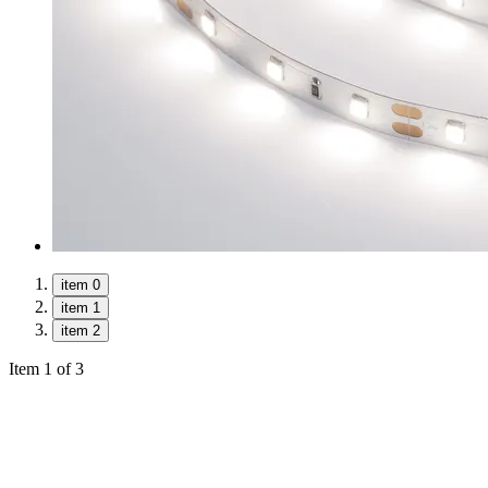
item 0
item 1
item 2
Item 1 of 3