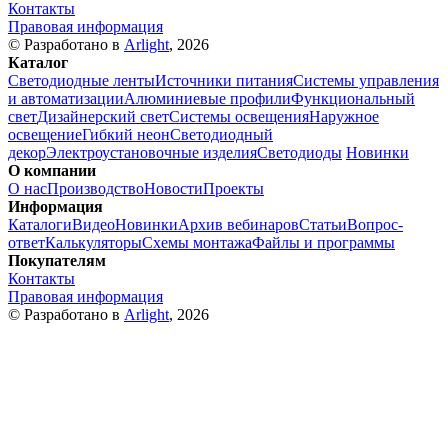
Контакты
Правовая информация
© Разработано в
Arlight
, 2026
Каталог
Светодиодные ленты
Источники питания
Системы управления
и автоматизации
Алюминиевые профили
Функциональный
свет
Дизайнерский свет
Системы освещения
Наружное
освещение
Гибкий неон
Светодиодный
декор
Электроустановочные изделия
Светодиоды
Новинки
О компании
О нас
Производство
Новости
Проекты
Информация
Каталоги
Видео
Новинки
Архив вебинаров
Статьи
Вопрос-
ответ
Калькуляторы
Схемы монтажа
Файлы и программы
Покупателям
Контакты
Правовая информация
© Разработано в
Arlight
, 2026