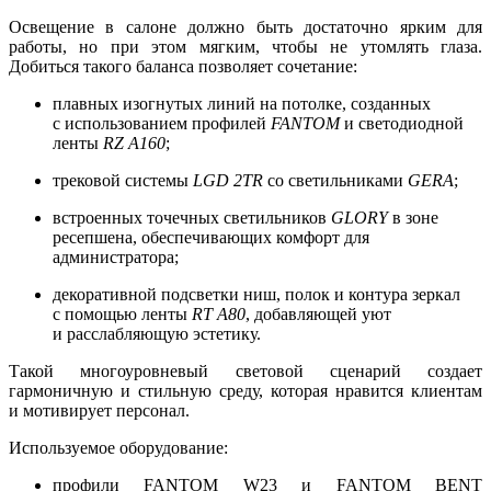
Освещение в салоне должно быть достаточно ярким для
работы, но при этом мягким, чтобы не утомлять глаза.
Добиться такого баланса позволяет сочетание:
плавных изогнутых линий на потолке, созданных
с использованием профилей
FANTOM
и светодиодной
ленты
RZ A160
;
трековой системы
LGD 2TR
со светильниками
GERA
;
встроенных точечных светильников
GLORY
в зоне
ресепшена, обеспечивающих комфорт для
администратора;
декоративной подсветки ниш, полок и контура зеркал
с помощью ленты
RT A80
, добавляющей уют
и расслабляющую эстетику.
Такой многоуровневый световой сценарий создает
гармоничную и стильную среду, которая нравится клиентам
и мотивирует персонал.
Используемое оборудование:
профили FANTOM W23 и FANTOM BENT