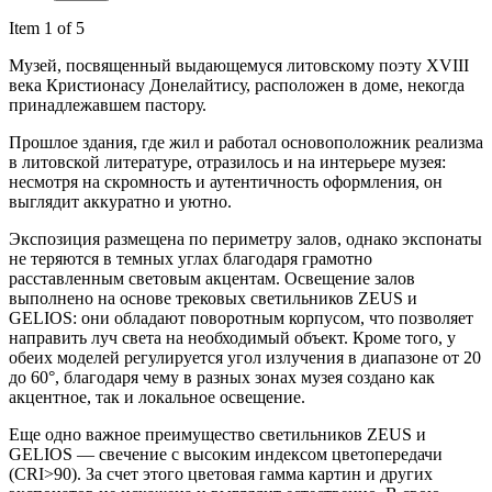
Item 1 of 5
Музей, посвященный выдающемуся литовскому поэту XVIII
века Кристионасу Донелайтису, расположен в доме, некогда
принадлежавшем пастору.
Прошлое здания, где жил и работал основоположник реализма
в литовской литературе, отразилось и на интерьере музея:
несмотря на скромность и аутентичность оформления, он
выглядит аккуратно и уютно.
Экспозиция размещена по периметру залов, однако экспонаты
не теряются в темных углах благодаря грамотно
расставленным световым акцентам. Освещение залов
выполнено на основе трековых светильников ZEUS и
GELIOS: они обладают поворотным корпусом, что позволяет
направить луч света на необходимый объект. Кроме того, у
обеих моделей регулируется угол излучения в диапазоне от 20
до 60°, благодаря чему в разных зонах музея создано как
акцентное, так и локальное освещение.
Еще одно важное преимущество светильников ZEUS и
GELIOS — свечение с высоким индексом цветопередачи
(CRI>90). За счет этого цветовая гамма картин и других