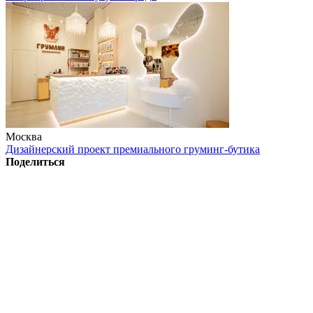
Москва
Дизайнерский проект премиального груминг-бутика
Поделиться