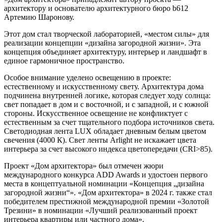
архитектору и основателю архитектурного бюро b612
Артемию Шаронову.
Этот дом стал творческой лабораторией, «местом силы» для
реализации концепции «дизайна загородной жизни». Эта
концепция объединяет архитектуру, интерьер и ландшафт в
единое гармоничное пространство.
Особое внимание уделено освещению в проекте:
естественному и искусственному свету. Архитектура дома
подчинена внутренней логике, которая следует ходу солнца:
свет попадает в дом и с восточной, и с западной, и с южной
стороны. Искусственное освещение не конфликтует с
естественным за счет тщательного подбора источников света.
Светодиодная лента LUX обладает дневным белым цветом
свечения (4000 К). Свет ленты Arlight не искажает цвета
интерьера за счет высокого индекса цветопередачи (CRI>85).
Проект «Дом архитектора» был отмечен жюри
международного конкурса ADD Awards и удостоен первого
места в концептуальной номинации «Концепция „дизайна
загородной жизни“». «Дом архитектора» в 2024 г. также стал
победителем престижной международной премии «Золотой
Трезини» в номинации «Лучший реализованный проект
интерьера квартиры или частного дома».