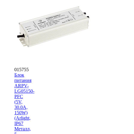
015755
Блок
питания
ARPV-
LG05150-
PFC
(5V,
30.0A,
150W)
(Arlight,
IP67
Металл,