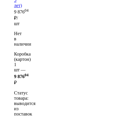
5
лет)
04
9 876
₽/
шт
Нет
в
наличии
Коробка
(картон)
1
шт —
04
9 876
₽
Статус
товара:
выводится
из
поставок