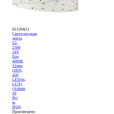
021204(1)
Светодиодная
лента
S2-
2500
24V
Day
4000K
52mm
(2835,
420
LED/m,
LUX)
(Arlight,
30
Вт/
м,
IP20)
Произведено