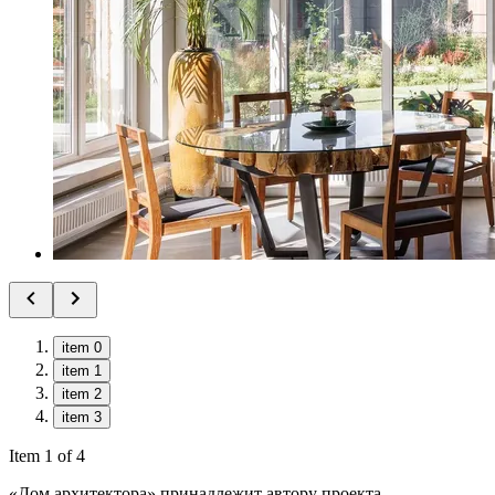
item 0
item 1
item 2
item 3
Item 1 of 4
«Дом архитектора» принадлежит автору проекта —