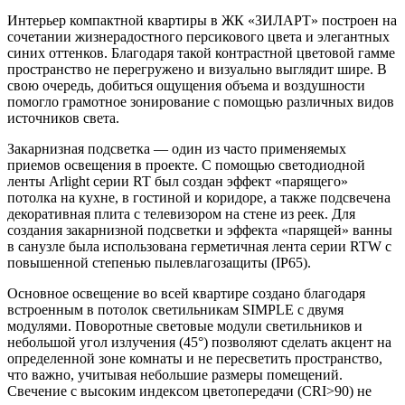
Интерьер компактной квартиры в ЖК «ЗИЛАРТ» построен на
сочетании жизнерадостного персикового цвета и элегантных
синих оттенков. Благодаря такой контрастной цветовой гамме
пространство не перегружено и визуально выглядит шире. В
свою очередь, добиться ощущения объема и воздушности
помогло грамотное зонирование с помощью различных видов
источников света.
Закарнизная подсветка — один из часто применяемых
приемов освещения в проекте. С помощью светодиодной
ленты Arlight серии RT был создан эффект «парящего»
потолка на кухне, в гостиной и коридоре, а также подсвечена
декоративная плита с телевизором на стене из реек. Для
создания закарнизной подсветки и эффекта «парящей» ванны
в санузле была использована герметичная лента серии RTW с
повышенной степенью пылевлагозащиты (IP65).
Основное освещение во всей квартире создано благодаря
встроенным в потолок светильникам SIMPLE с двумя
модулями. Поворотные световые модули светильников и
небольшой угол излучения (45°) позволяют сделать акцент на
определенной зоне комнаты и не пересветить пространство,
что важно, учитывая небольшие размеры помещений.
Свечение с высоким индексом цветопередачи (CRI>90) не