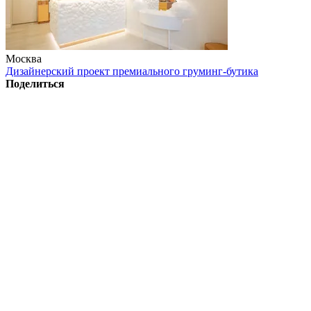
Москва
Дизайнерский проект премиального груминг-бутика
Поделиться