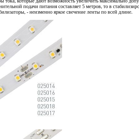
торы тока, которые дают возможность увеличить максимально до
ительной подачи питания составляет 5 метров, то в стабилизиро
илизаторы, - неизменно яркое свечение ленты по всей длине.