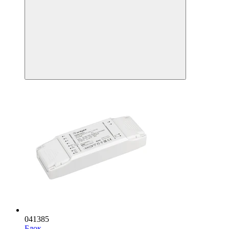
041385
Блок