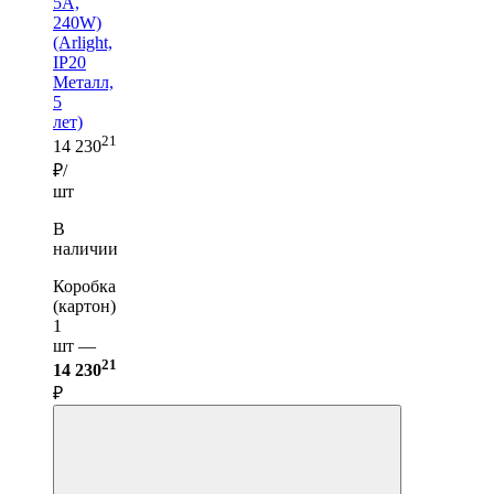
5A,
240W)
(Arlight,
IP20
Металл,
5
лет)
21
14 230
₽/
шт
В
наличии
Коробка
(картон)
1
шт —
21
14 230
₽