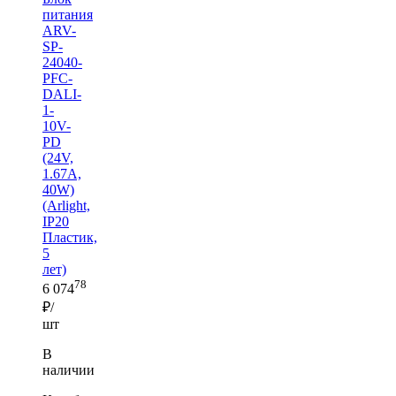
питания
ARV-
SP-
24040-
PFC-
DALI-
1-
10V-
PD
(24V,
1.67A,
40W)
(Arlight,
IP20
Пластик,
5
лет)
78
6 074
₽/
шт
В
наличии