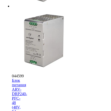
044599
Блок
питания
ARV-
DRP240-
PFC-
48
(48V,