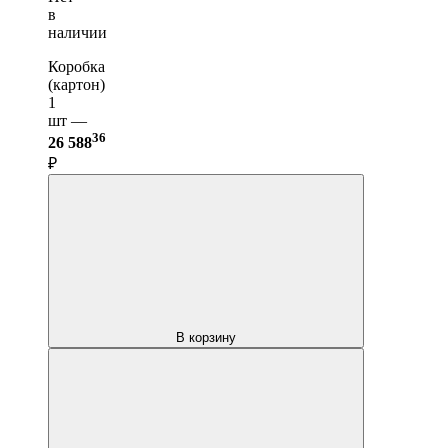
в
наличии
Коробка
(картон)
1
шт —
36
26 588
₽
В корзину