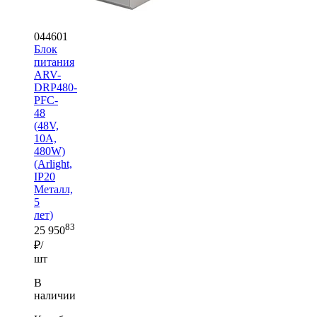
044601
Блок
питания
ARV-
DRP480-
PFC-
48
(48V,
10A,
480W)
(Arlight,
IP20
Металл,
5
лет)
83
25 950
₽/
шт
В
наличии