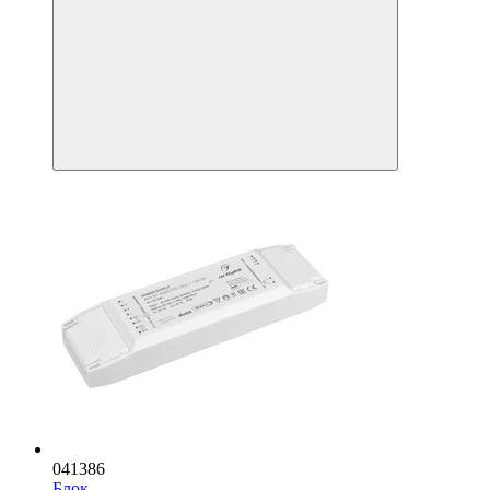
041386
Блок