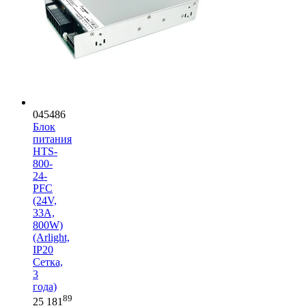
045486
Блок
питания
HTS-
800-
24-
PFC
(24V,
33A,
800W)
(Arlight,
IP20
Сетка,
3
года)
89
25 181