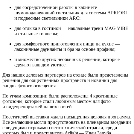
для сосредоточенной работы в кабинете —
шумоподавляющий светильник для системы APRIORI
и подвесные светильники ARC;
для отдыха в гостиной — накладные треки MAG VIBE
и стильные торшеры;
для комфортного приготовления пищи на кухне —
лаконичные даунлайты и бра на основе профиля;
и множество других необычных решений, которые
сделают ваш дом уютнее.
Для наших деловых партнеров на стенде были представлены
решения для общественных пространств и новинки для
ландшафтного освещения.
По углам композиции были расположены 4 креативные
фотозоны, которые стали любимым местом для фото-
и видеорепортажей наших гостей.
Посетителей выставки ждала насыщенная деловая программа.
Все желающие могли присутствовать на пленарном заседании
с ведущими игроками светотехнической отрасли, среди
которых был и представитель Arlight — Иван Заруба,