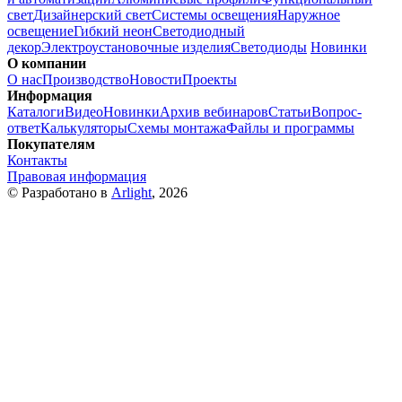
свет
Дизайнерский свет
Системы освещения
Наружное
освещение
Гибкий неон
Светодиодный
декор
Электроустановочные изделия
Светодиоды
Новинки
О компании
О нас
Производство
Новости
Проекты
Информация
Каталоги
Видео
Новинки
Архив вебинаров
Статьи
Вопрос-
ответ
Калькуляторы
Схемы монтажа
Файлы и программы
Покупателям
Контакты
Правовая информация
© Разработано в
Arlight
, 2026