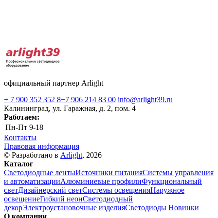
официальный партнер Arlight
+ 7 900 352 352 8
+7 906 214 83 00
info@arlight39.ru
Калининград, ул. Гаражная, д. 2, пом. 4
Работаем:
Пн-Пт
9-18
Контакты
Правовая информация
© Разработано в
Arlight
, 2026
Каталог
Светодиодные ленты
Источники питания
Системы управления
и автоматизации
Алюминиевые профили
Функциональный
свет
Дизайнерский свет
Системы освещения
Наружное
освещение
Гибкий неон
Светодиодный
декор
Электроустановочные изделия
Светодиоды
Новинки
О компании