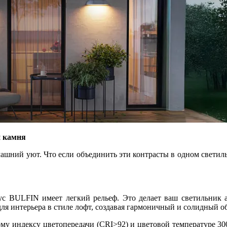
и камня
машний уют. Что если объединить эти контрасты в одном свети
 BULFIN имеет легкий рельеф. Это делает ваш светильник 
ля интерьера в стиле лофт, создавая гармоничный и солидный об
му индексу цветопередачи (CRI>92) и цветовой температуре 30