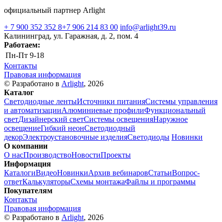
официальный партнер Arlight
+ 7 900 352 352 8
+7 906 214 83 00
info@arlight39.ru
Калининград, ул. Гаражная, д. 2, пом. 4
Работаем:
Пн-Пт
9-18
Контакты
Правовая информация
© Разработано в
Arlight
, 2026
Каталог
Светодиодные ленты
Источники питания
Системы управления
и автоматизации
Алюминиевые профили
Функциональный
свет
Дизайнерский свет
Системы освещения
Наружное
освещение
Гибкий неон
Светодиодный
декор
Электроустановочные изделия
Светодиоды
Новинки
О компании
О нас
Производство
Новости
Проекты
Информация
Каталоги
Видео
Новинки
Архив вебинаров
Статьи
Вопрос-
ответ
Калькуляторы
Схемы монтажа
Файлы и программы
Покупателям
Контакты
Правовая информация
© Разработано в
Arlight
, 2026