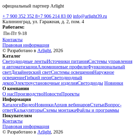
официальный партнер Arlight
+ 7 900 352 352 8
+7 906 214 83 00
info@arlight39.ru
Калининград, ул. Гаражная, д. 2, пом. 4
Работаем:
Пн-Пт
9-18
Контакты
Правовая информация
© Разработано в
Arlight
, 2026
Каталог
Светодиодные ленты
Источники питания
Системы управления
и автоматизации
Алюминиевые профили
Функциональный
свет
Дизайнерский свет
Системы освещения
Наружное
освещение
Гибкий неон
Светодиодный
декор
Электроустановочные изделия
Светодиоды
Новинки
О компании
О нас
Производство
Новости
Проекты
Информация
Каталоги
Видео
Новинки
Архив вебинаров
Статьи
Вопрос-
ответ
Калькуляторы
Схемы монтажа
Файлы и программы
Покупателям
Контакты
Правовая информация
© Разработано в
Arlight
, 2026