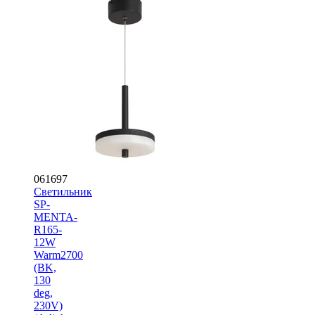
061697
Светильник
SP-
MENTA-
R165-
12W
Warm2700
(BK,
130
deg,
230V)