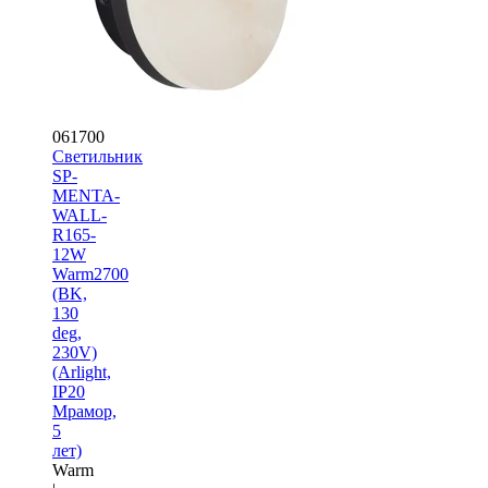
061700
Светильник
SP-
MENTA-
WALL-
R165-
12W
Warm2700
(BK,
130
deg,
230V)
(Arlight,
IP20
Мрамор,
5
лет)
Warm