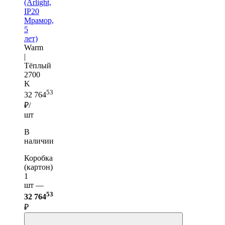
(Arlight,
IP20
Мрамор,
5
лет)
Warm
|
Тёплый
2700
K
53
32 764
₽/
шт
В
наличии
Коробка
(картон)
1
шт —
53
32 764
₽