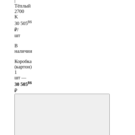
|
Тёплый
2700
K
86
30 505
₽/
шт
В
наличии
Коробка
(картон)
1
шт —
86
30 505
₽