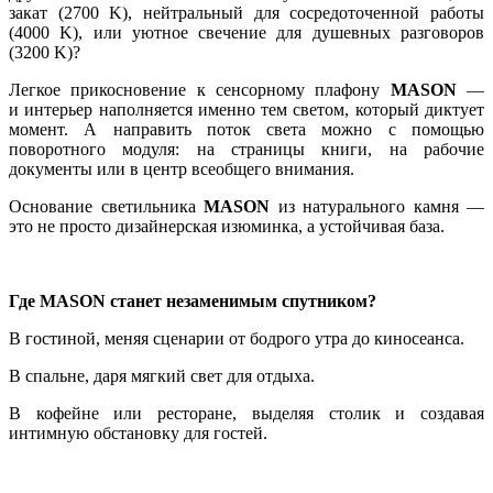
закат (2700 K), нейтральный для сосредоточенной работы
(4000 K), или уютное свечение для душевных разговоров
(3200 K)?
Легкое прикосновение к сенсорному плафону
MASON
—
и интерьер наполняется именно тем светом, который диктует
момент. А направить поток света можно с помощью
поворотного модуля: на страницы книги, на рабочие
документы или в центр всеобщего внимания.
Основание светильника
MASON
из натурального камня —
это не просто дизайнерская изюминка, а устойчивая база.
Где MASON станет незаменимым спутником?
В гостиной, меняя сценарии от бодрого утра до киносеанса.
В спальне, даря мягкий свет для отдыха.
В кофейне или ресторане, выделяя столик и создавая
интимную обстановку для гостей.