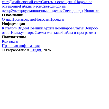
свет
Дизайнерский свет
Системы освещения
Наружное
освещение
Гибкий неон
Светодиодный
декор
Электроустановочные изделия
Светодиоды
Новинки
О компании
О нас
Производство
Новости
Проекты
Информация
Каталоги
Видео
Новинки
Архив вебинаров
Статьи
Вопрос-
ответ
Калькуляторы
Схемы монтажа
Файлы и программы
Покупателям
Контакты
Правовая информация
© Разработано в
Arlight
, 2026