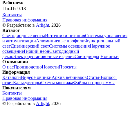
Работаем:
Пн-Пт
9-18
Контакты
Правовая информация
© Разработано в
Arlight
, 2026
Каталог
Светодиодные ленты
Источники питания
Системы управления
и автоматизации
Алюминиевые профили
Функциональный
свет
Дизайнерский свет
Системы освещения
Наружное
освещение
Гибкий неон
Светодиодный
декор
Электроустановочные изделия
Светодиоды
Новинки
О компании
О нас
Производство
Новости
Проекты
Информация
Каталоги
Видео
Новинки
Архив вебинаров
Статьи
Вопрос-
ответ
Калькуляторы
Схемы монтажа
Файлы и программы
Покупателям
Контакты
Правовая информация
© Разработано в
Arlight
, 2026