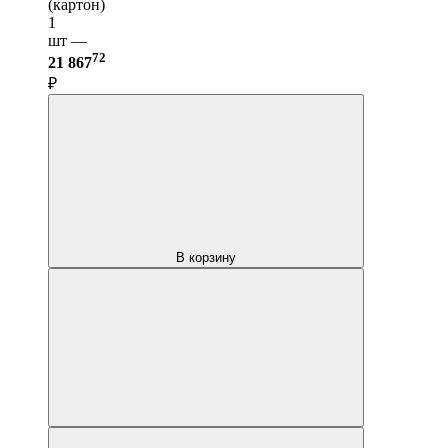
(картон)
1
шт —
72
21 867
₽
В корзину