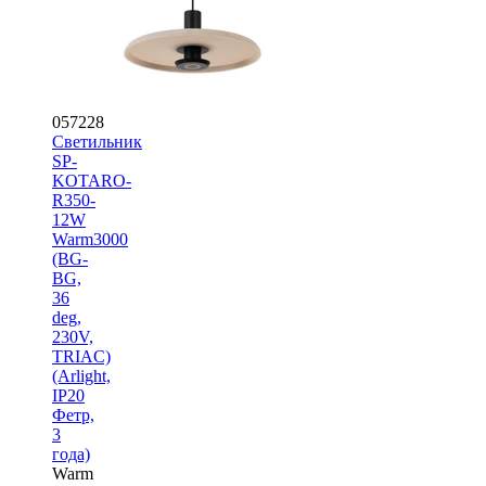
057228
Светильник
SP-
KOTARO-
R350-
12W
Warm3000
(BG-
BG,
36
deg,
230V,
TRIAC)
(Arlight,
IP20
Фетр,
3
года)
Warm