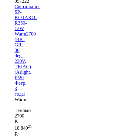
057222
Светильник
SP-
KOTARO-
R350-
12W
Warm2700
(BK-
GR,
36
deg,
230V,
TRIAC)
(Arlight,
IP20
Фетр,
3
года)
Warm
|
Тёплый
2700
K
21
18 840
₽/