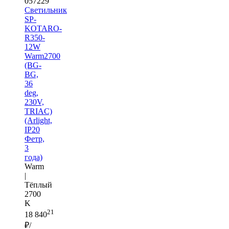
057229
Светильник
SP-
KOTARO-
R350-
12W
Warm2700
(BG-
BG,
36
deg,
230V,
TRIAC)
(Arlight,
IP20
Фетр,
3
года)
Warm
|
Тёплый
2700
K
21
18 840
₽/