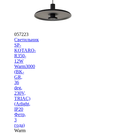
057223
Светильник
SP-
KOTARO-
R350-
12W
Warm3000
(BK-
GR,
36
deg,
230V,
TRIAC)
(Arlight,
IP20
Фетр,
3
года)
Warm