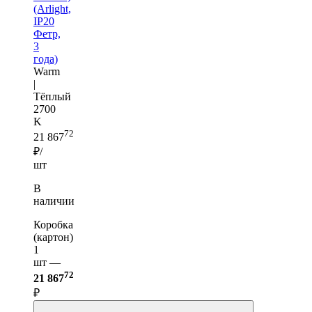
(Arlight,
IP20
Фетр,
3
года)
Warm
|
Тёплый
2700
K
72
21 867
₽/
шт
В
наличии
Коробка
(картон)
1
шт —
72
21 867
₽