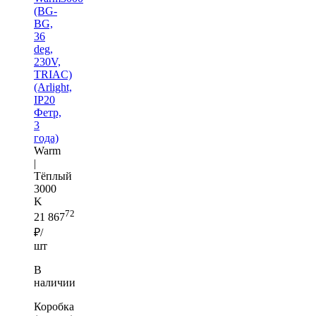
(BG-
BG,
36
deg,
230V,
TRIAC)
(Arlight,
IP20
Фетр,
3
года)
Warm
|
Тёплый
3000
K
72
21 867
₽/
шт
В
наличии
Коробка