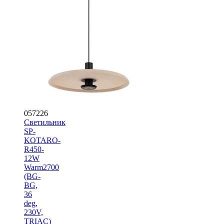
057226
Светильник
SP-
KOTARO-
R450-
12W
Warm2700
(BG-
BG,
36
deg,
230V,
TRIAC)