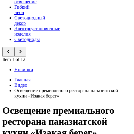
освещение
Гибкий
неон
Светодиодный
декор
Электроустановочные
изделия
Светодиоды
Item 1 of 12
Новинки
Главная
Видео
Освещение премиального ресторана паназиатской
кухни «Изакая берег»
Освещение премиального
ресторана паназиатской
кухни «Изакая берег»