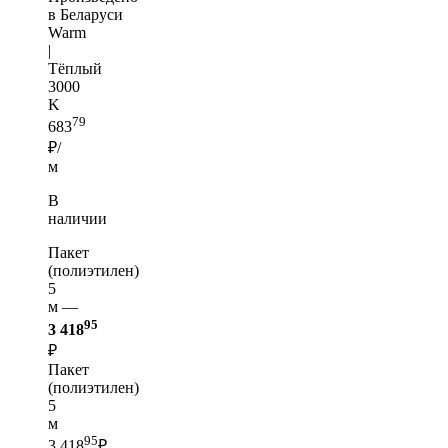
в Беларуси
Warm
|
Тёплый
3000
K
79
683
₽/
м
В
наличии
Пакет
(полиэтилен)
5
м —
95
3 418
₽
Пакет
(полиэтилен)
5
м
95
3 418
₽