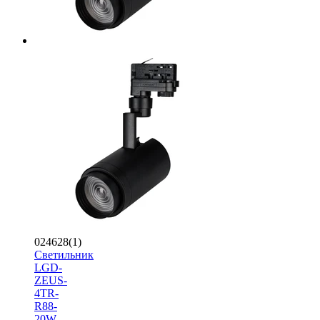
024628(1)
Светильник
LGD-
ZEUS-
4TR-
R88-
20W