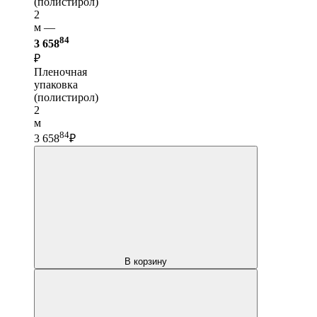
(полистирол)
2
м —
84
3 658
₽
Пленочная
упаковка
(полистирол)
2
м
84
3 658
₽
В корзину