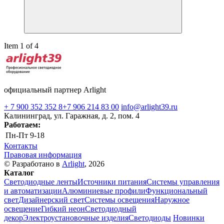
Item 1 of 4
официальный партнер Arlight
+ 7 900 352 352 8
+7 906 214 83 00
info@arlight39.ru
Калининград, ул. Гаражная, д. 2, пом. 4
Работаем:
Пн-Пт
9-18
Контакты
Правовая информация
© Разработано в
Arlight
, 2026
Каталог
Светодиодные ленты
Источники питания
Системы управления
и автоматизации
Алюминиевые профили
Функциональный
свет
Дизайнерский свет
Системы освещения
Наружное
освещение
Гибкий неон
Светодиодный
декор
Электроустановочные изделия
Светодиоды
Новинки