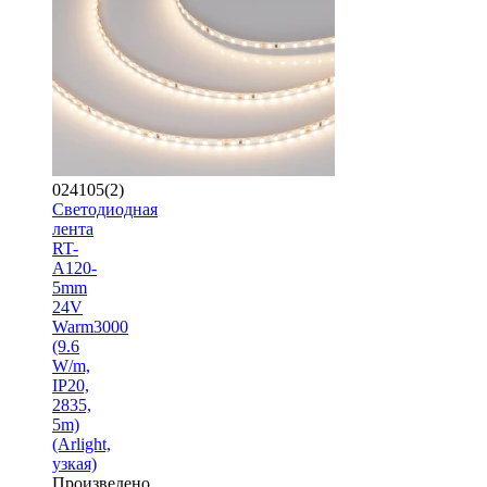
024105(2)
Светодиодная
лента
RT-
A120-
5mm
24V
Warm3000
(9.6
W/m,
IP20,
2835,
5m)
(Arlight,
узкая)
Произведено