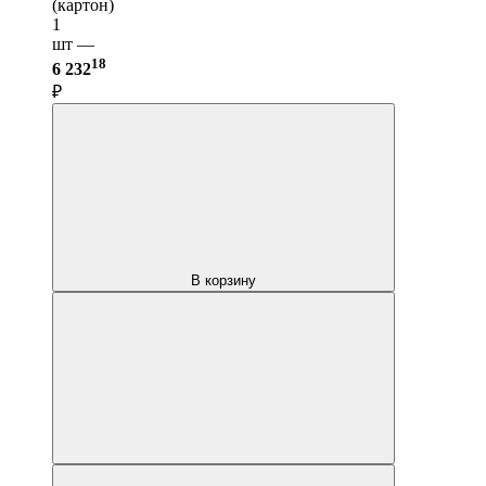
(картон)
1
шт —
18
6 232
₽
В корзину